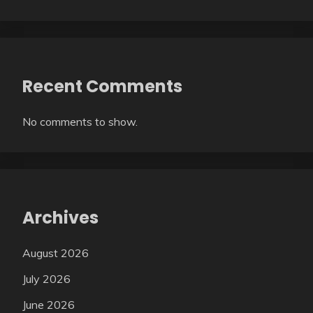
Recent Comments
No comments to show.
Archives
August 2026
July 2026
June 2026