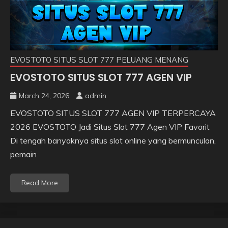
EVOSTOTO SITUS SLOT 777 PELUANG MENANG
EVOSTOTO SITUS SLOT 777 AGEN VIP
March 24, 2026
admin
EVOSTOTO SITUS SLOT 777 AGEN VIP TERPERCAYA
2026 EVOSTOTO Jadi Situs Slot 777 Agen VIP Favorit
Di tengah banyaknya situs slot online yang bermunculan,
pemain
Read More