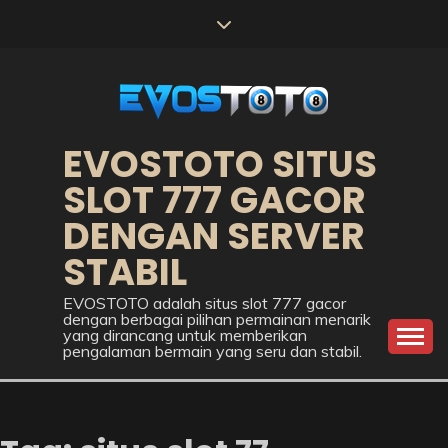
Skip
to
content
EVOSTOTO SITUS
SLOT 777 GACOR
DENGAN SERVER
STABIL
EVOSTOTO adalah situs slot 777 gacor
dengan berbagai pilihan permainan menarik
yang dirancang untuk memberikan
pengalaman bermain yang seru dan stabil.