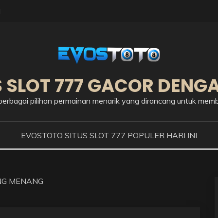
I
 SLOT 777 GACOR DENGA
erbagai pilihan permainan menarik yang dirancang untuk membe
EVOSTOTO SITUS SLOT 777 POPULER HARI INI
ANG MENANG