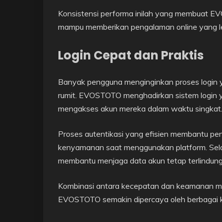
Konsistensi performa inilah yang membuat E
mampu memberikan pengalaman online yang leb
Login Cepat dan Praktis
Banyak pengguna menginginkan proses login y
rumit. EVOSTOTO menghadirkan sistem login 
mengakses akun mereka dalam waktu singkat
Proses autentikasi yang efisien membantu p
kenyamanan saat menggunakan platform. Selai
membantu menjaga data akun tetap terlindung
Kombinasi antara kecepatan dan keamanan me
EVOSTOTO semakin dipercaya oleh berbagai 