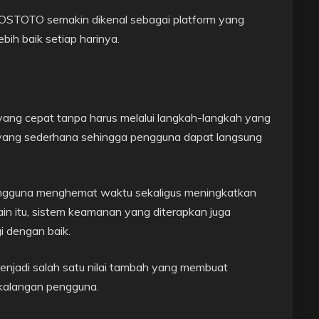
VOSTOTO semakin dikenal sebagai platform yang
ih baik setiap harinya.
ang cepat tanpa harus melalui langkah-langkah yang
yang sederhana sehingga pengguna dapat langsung
.
engguna menghemat waktu sekaligus meningkatkan
n itu, sistem keamanan yang diterapkan juga
i dengan baik.
njadi salah satu nilai tambah yang membuat
kalangan pengguna.