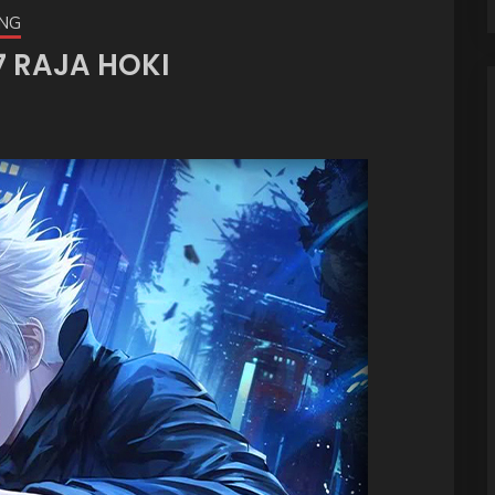
ANG
7 RAJA HOKI