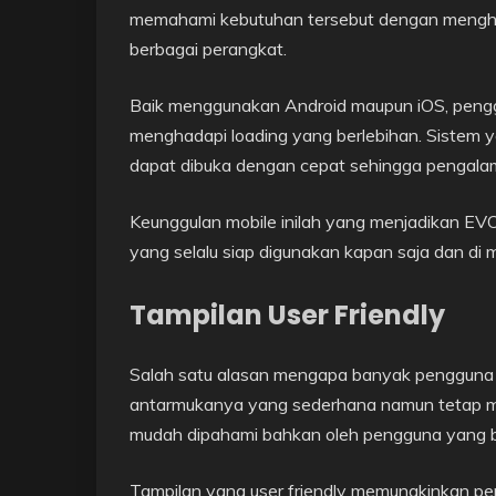
memahami kebutuhan tersebut dengan menghadi
berbagai perangkat.
Baik menggunakan Android maupun iOS, pengg
menghadapi loading yang berlebihan. Sistem 
dapat dibuka dengan cepat sehingga pengala
Keunggulan mobile inilah yang menjadikan EV
yang selalu siap digunakan kapan saja dan di 
Tampilan User Friendly
Salah satu alasan mengapa banyak penggun
antarmukanya yang sederhana namun tetap mo
mudah dipahami bahkan oleh pengguna yang b
Tampilan yang user friendly memungkinkan pe