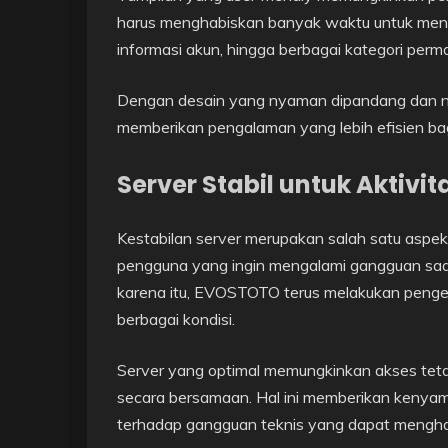
harus menghabiskan banyak waktu untuk menca
informasi akun, hingga berbagai kategori perm
Dengan desain yang nyaman dipandang dan n
memberikan pengalaman yang lebih efisien ba
Server Stabil untuk Aktiv
Kestabilan server merupakan salah satu aspek 
pengguna yang ingin mengalami gangguan saat
karena itu, EVOSTOTO terus melakukan pengem
berbagai kondisi.
Server yang optimal memungkinkan akses tet
secara bersamaan. Hal ini memberikan kenyam
terhadap gangguan teknis yang dapat mengha