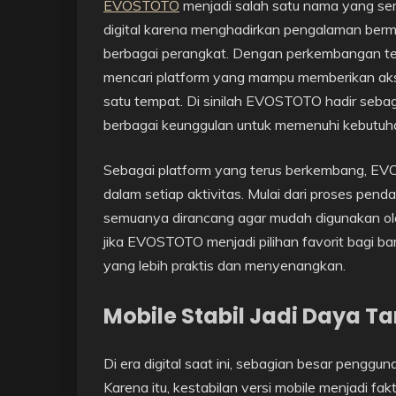
EVOSTOTO
menjadi salah satu nama yang sem
digital karena menghadirkan pengalaman berma
berbagai perangkat. Dengan perkembangan te
mencari platform yang mampu memberikan akse
satu tempat. Di sinilah EVOSTOTO hadir seba
berbagai keunggulan untuk memenuhi kebutuh
Sebagai platform yang terus berkembang,
dalam setiap aktivitas. Mulai dari proses pend
semuanya dirancang agar mudah digunakan ol
jika EVOSTOTO menjadi pilihan favorit bagi 
yang lebih praktis dan menyenangkan.
Mobile Stabil Jadi Daya T
Di era digital saat ini, sebagian besar pengg
Karena itu, kestabilan versi mobile menjadi f