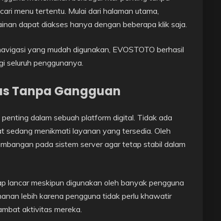
ri menu tertentu. Mulai dari halaman utama,
ainan dapat diakses hanya dengan beberapa klik saja.
avigasi yang mudah digunakan, EVOSTOTO berhasil
gi seluruh penggunanya.
itas Tanpa Gangguan
penting dalam sebuah platform digital. Tidak ada
 sedang menikmati layanan yang tersedia. Oleh
bangan pada sistem server agar tetap stabil dalam
ap lancar meskipun digunakan oleh banyak pengguna
anan lebih karena pengguna tidak perlu khawatir
mbat aktivitas mereka.