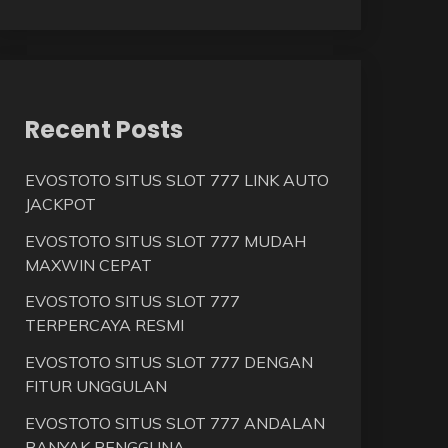
Recent Posts
EVOSTOTO SITUS SLOT 777 LINK AUTO
JACKPOT
EVOSTOTO SITUS SLOT 777 MUDAH
MAXWIN CEPAT
EVOSTOTO SITUS SLOT 777
TERPERCAYA RESMI
EVOSTOTO SITUS SLOT 777 DENGAN
FITUR UNGGULAN
EVOSTOTO SITUS SLOT 777 ANDALAN
BANYAK PENGGUNA