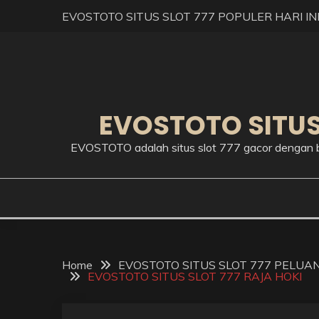
Skip
EVOSTOTO SITUS SLOT 777 POPULER HARI IN
to
content
EVOSTOTO SITUS
EVOSTOTO adalah situs slot 777 gacor dengan b
Home
EVOSTOTO SITUS SLOT 777 PELU
EVOSTOTO SITUS SLOT 777 RAJA HOKI