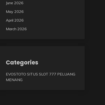
June 2026
May 2026
April 2026
March 2026
Categories
EVOSTOTO SITUS SLOT 777 PELUANG
MENANG