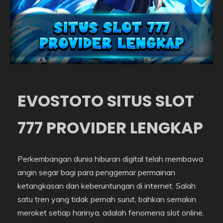
EVOSTOTO SITUS SLOT
777 PROVIDER LENGKAP
Perkembangan dunia hiburan digital telah membawa
angin segar bagi para penggemar permainan
ketangkasan dan keberuntungan di internet. Salah
satu tren yang tidak pernah surut, bahkan semakin
meroket setiap harinya, adalah fenomena slot online.