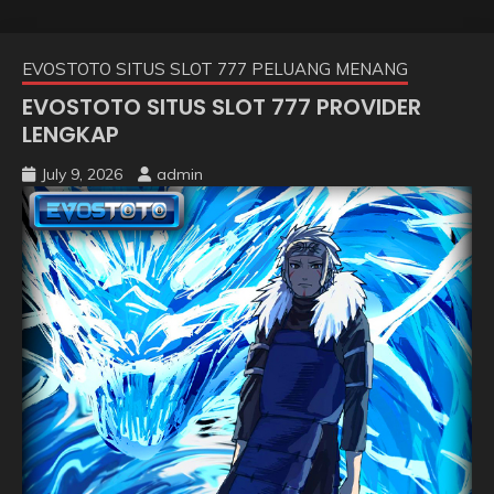
EVOSTOTO SITUS SLOT 777 PELUANG MENANG
EVOSTOTO SITUS SLOT 777 PROVIDER
LENGKAP
July 9, 2026
admin