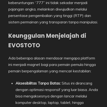
keberuntungan “777” ini tidak sekadar menjadi
pajangan angka, melainkan diwujudkan melalui
persentase pengembalian yang tinggi (RTP) dan
sistem permainan yang transparan tanpa manipulasi.
Keunggulan Menjelajah di
EVOSTOTO
Ada beberapa alasan mendasar mengapa platform
ini menjadi magnet bagi para pemain pemula hingga
pemain berpengalaman yang mencari kestabilan:
Aksesibilitas Tanpa Batas:
Situs ini dirancang
dengan optimasi responsif yang luar biasa. Anda
bisa mengaksesnya dengan lancar melalui
komputer desktop, laptop, tablet, hingga