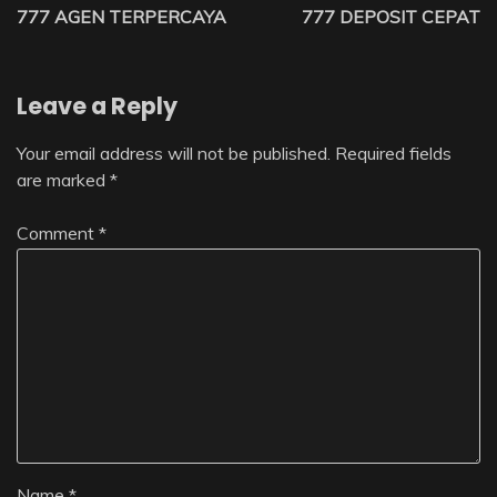
navigation
777 AGEN TERPERCAYA
777 DEPOSIT CEPAT
Leave a Reply
Your email address will not be published.
Required fields
are marked
*
Comment
*
Name
*