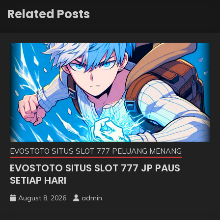
Related Posts
EVOSTOTO SITUS SLOT 777 PELUANG MENANG
EVOSTOTO SITUS SLOT 777 JP PAUS
SETIAP HARI
August 8, 2026
admin