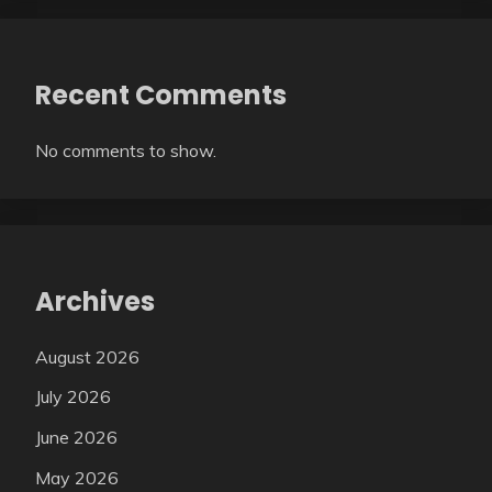
Recent Comments
No comments to show.
Archives
August 2026
July 2026
June 2026
May 2026