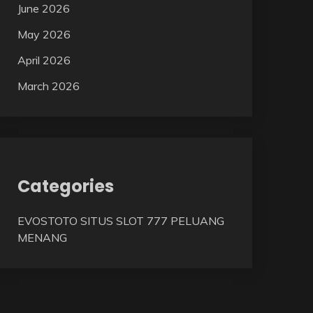
June 2026
May 2026
April 2026
March 2026
Categories
EVOSTOTO SITUS SLOT 777 PELUANG
MENANG