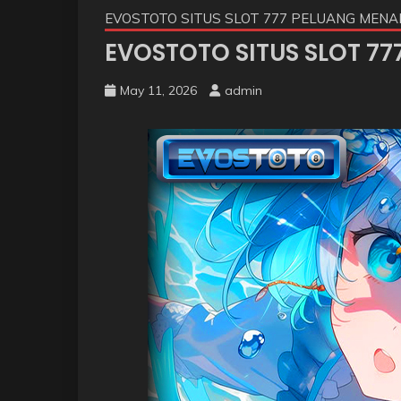
EVOSTOTO SITUS SLOT 777 PELUANG MEN
EVOSTOTO SITUS SLOT 777
May 11, 2026
admin