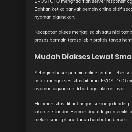
EVOSTOTO menghadirkan server responsif agar 
Bahkan ketika banyak pemain online aktif seca
nyaman digunakan.
Kecepatan akses menjadi salah satu nilai ta
proses bermain terasa lebih praktis tanpa h
Mudah Diakses Lewat Sma
Sebagian besar pemain online saat ini lebih 
untuk mengakses situs hiburan. EVOSTOTO men
nyaman digunakan di berbagai ukuran layar.
Halaman situs dibuat ringan sehingga loading
internet standar. Pemain dapat login, memilih
melalui smartphone tanpa hambatan berarti.