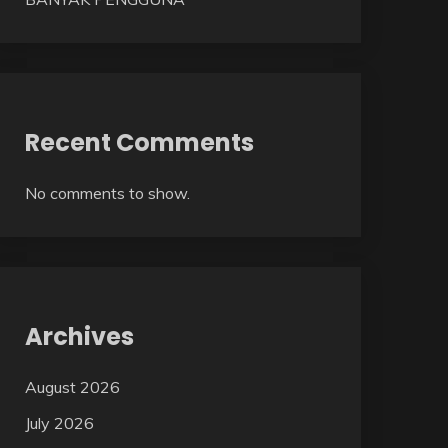
Recent Comments
No comments to show.
Archives
August 2026
July 2026