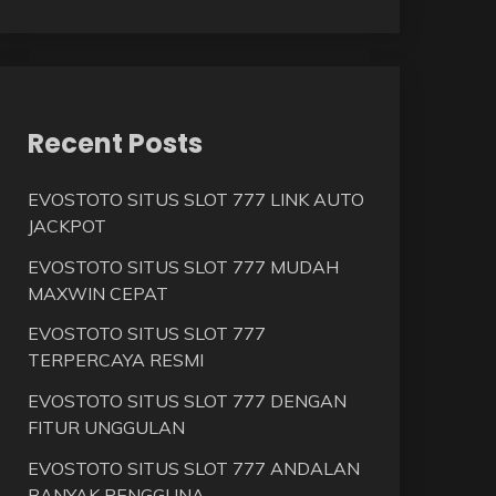
Recent Posts
EVOSTOTO SITUS SLOT 777 LINK AUTO
JACKPOT
EVOSTOTO SITUS SLOT 777 MUDAH
MAXWIN CEPAT
EVOSTOTO SITUS SLOT 777
TERPERCAYA RESMI
EVOSTOTO SITUS SLOT 777 DENGAN
FITUR UNGGULAN
EVOSTOTO SITUS SLOT 777 ANDALAN
BANYAK PENGGUNA