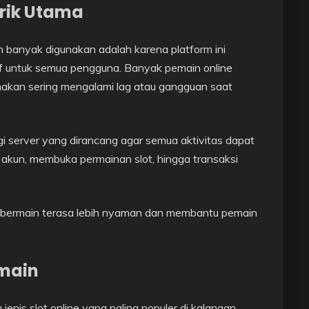
arik Utama
banyak digunakan adalah karena platform ini
if untuk semua pengguna. Banyak pemain online
nakan sering mengalami lag atau gangguan saat
 server yang dirancang agar semua aktivitas dapat
ogin akun, membuka permainan slot, hingga transaksi
n bermain terasa lebih nyaman dan membantu pemain
emain
jenis slot online yang paling populer di kalangan