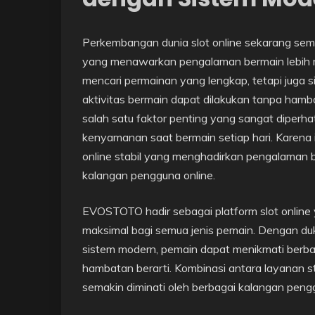
Perkembangan dunia slot online sekarang sema
yang menawarkan pengalaman bermain lebih mo
mencari permainan yang lengkap, tetapi juga s
aktivitas bermain dapat dilakukan tanpa hambat
salah satu faktor penting yang sangat diperh
kenyamanan saat bermain setiap hari. Karena 
online stabil yang menghadirkan pengalaman b
kalangan pengguna online.
EVOSTOTO hadir sebagai platform slot onlin
maksimal bagi semua jenis pemain. Dengan duku
sistem modern, pemain dapat menikmati berbag
hambatan berarti. Kombinasi antara layanan 
semakin diminati oleh berbagai kalangan pengg