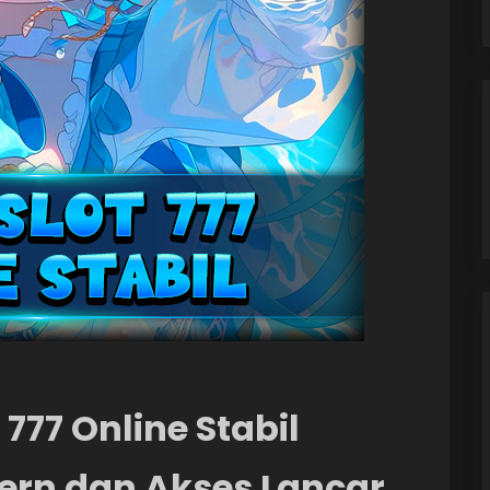
777 Online Stabil
ern dan Akses Lancar