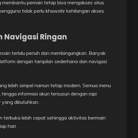
 yang membantu pemain tetap bisa mengakses situs
 pengguna tidak perlu khawatir kehilangan akses
n Navigasi Ringan
esain terlalu penuh dan membingungkan. Banyak
latform dengan tampilan sederhana dan navigasi
ang lebih simpel namun tetap modern. Semua menu
, hingga informasi akun tersusun dengan rapi
 yang dibutuhkan.
terbuka lebih cepat sehingga aktivitas bermain
ap hari.