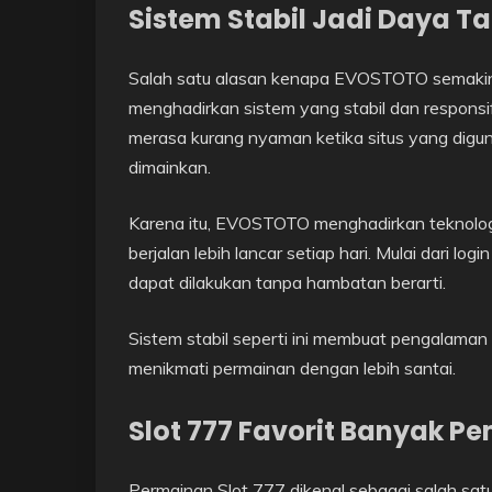
Sistem Stabil Jadi Daya T
Salah satu alasan kenapa EVOSTOTO semakin 
menghadirkan sistem yang stabil dan respons
merasa kurang nyaman ketika situs yang digu
dimainkan.
Karena itu, EVOSTOTO menghadirkan teknologi
berjalan lebih lancar setiap hari. Mulai dari l
dapat dilakukan tanpa hambatan berarti.
Sistem stabil seperti ini membuat pengalama
menikmati permainan dengan lebih santai.
Slot 777 Favorit Banyak P
Permainan Slot 777 dikenal sebagai salah satu 