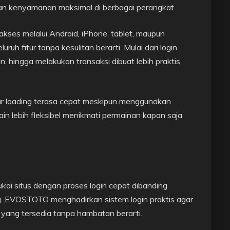
an kenyamanan maksimal di berbagai perangkat.
iakses melalui Android, iPhone, tablet, maupun
h fitur tanpa kesulitan berarti. Mulai dari login
, hingga melakukan transaksi dibuat lebih praktis
 agar loading terasa cepat meskipun menggunakan
ain lebih fleksibel menikmati permainan kapan saja
ai situs dengan proses login cepat dibanding
ang. EVOSTOTO menghadirkan sistem login praktis agar
 yang tersedia tanpa hambatan berarti.