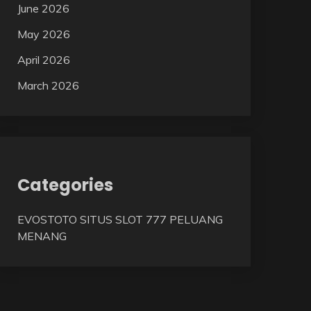
June 2026
May 2026
April 2026
March 2026
Categories
EVOSTOTO SITUS SLOT 777 PELUANG
MENANG