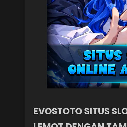
EVOSTOTO SITUS SLO
LEMOT DENGAN TAM