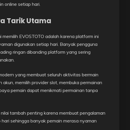
 online setiap hari.
ya Tarik Utama
i memilih EVOSTOTO adalah karena platform ini
nyaman digunakan setiap hari. Banyak pengguna
oading ringan dibanding platform yang sering
unakan.
odern yang membuat seluruh aktivitas bermain
gin akun, memilih provider slot, membuka permainan
s supaya pemain dapat menikmati permainan tanpa
adi nilai tambah penting karena membuat pengalaman
tiap hari sehingga banyak pemain merasa nyaman