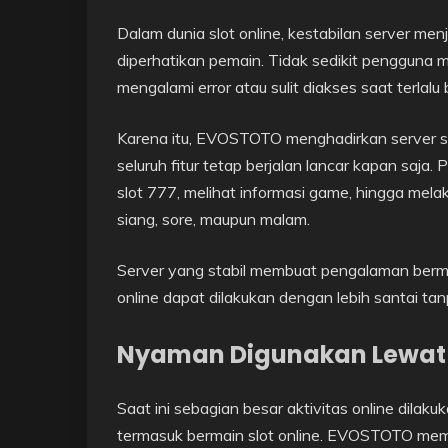
Dalam dunia slot online, kestabilan server men
diperhatikan pemain. Tidak sedikit pengguna m
mengalami error atau sulit diakses saat terlal
Karena itu, EVOSTOTO menghadirkan server st
seluruh fitur tetap berjalan lancar kapan saj
slot 777, melihat informasi game, hingga mela
siang, sore, maupun malam.
Server yang stabil membuat pengalaman bermai
online dapat dilakukan dengan lebih santai 
Nyaman Digunakan Lewat
Saat ini sebagian besar aktivitas online dil
termasuk bermain slot online. EVOSTOTO me