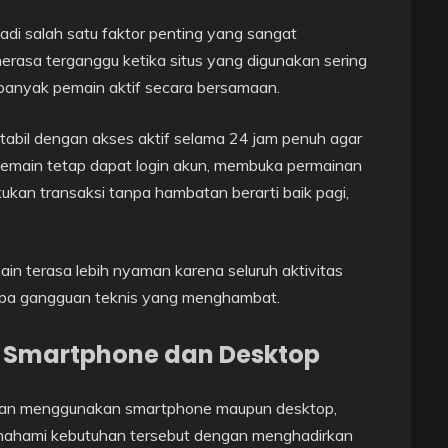
jadi salah satu faktor penting yang sangat
erasa terganggu ketika situs yang digunakan sering
u banyak pemain aktif secara bersamaan.
abil dengan akses aktif selama 24 jam penuh agar
a. Pemain tetap dapat login akun, membuka permainan
kukan transaksi tanpa hambatan berarti baik pagi,
n terasa lebih nyaman karena seluruh aktivitas
tanpa gangguan teknis yang menghambat.
 Smartphone dan Desktop
akukan menggunakan smartphone maupun desktop,
mahami kebutuhan tersebut dengan menghadirkan