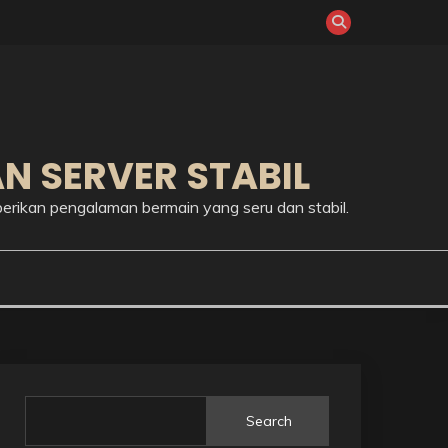
N SERVER STABIL
rikan pengalaman bermain yang seru dan stabil.
Search