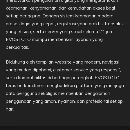
keamanan, kenyamanan, dan kemudahan akses bagi
setiap pengguna. Dengan sistem keamanan modern,
proses login yang cepat, registrasi yang praktis, transaksi
yang efisien, serta server yang stabil selama 24 jam,
EVOSTOTO mampu memberikan layanan yang
berkualitas.
Didukung oleh tampilan website yang modern, navigasi
yang mudah dipahami, customer service yang responsif,
serta kompatibilitas di berbagai perangkat, EVOSTOTO
terus berkomitmen menghadirkan platform yang menjaga
data pengguna sekaligus memberikan pengalaman
penggunaan yang aman, nyaman, dan profesional setiap
hari.