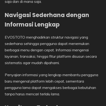
saja dan di mana saja.
Navigasi Sederhana dengan
Informasi Lengkap
EVOSTOTO menghadirkan struktur navigasi yang
sederhana sehingga pengguna dapat menemukan
berbagai menu dengan cepat. Informasi mengenai
layanan, transaksi, hingga fitur platform disusun secara
sistematis agar mudah dipahami.
Penyajian informasi yang lengkap membantu pengguna
baru mengenal platform lebih cepat, sementara
pengguna lama dapat mengakses berbagai kebutuhan
tanpa harus mencari terlalu lama.