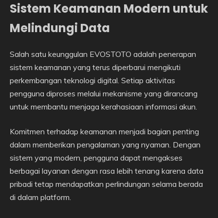
Sistem Keamanan Modern untuk
Melindungi Data
Salah satu keunggulan EVOSTOTO adalah penerapan
sistem keamanan yang terus diperbarui mengikuti
perkembangan teknologi digital. Setiap aktivitas
pengguna diproses melalui mekanisme yang dirancang
untuk membantu menjaga kerahasiaan informasi akun.
Komitmen terhadap keamanan menjadi bagian penting
dalam memberikan pengalaman yang nyaman. Dengan
sistem yang modern, pengguna dapat mengakses
berbagai layanan dengan rasa lebih tenang karena data
pribadi tetap mendapatkan perlindungan selama berada
di dalam platform.