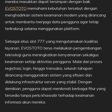
mereka masukkan dapat tersimpan dengan baik.
EVOSTOTO
memahami kebutuhan tersebut dengan
menghadirkan sistem keamanan modern yang dirancang
untuk membantu menjaga data pengguna agar tetap
terlindungi selama menggunakan platform.
Sebagai situs slot 777 yang mengutamakan kualitas
layanan, EVOSTOTO terus melakukan pengembangan
teknologi guna meningkatkan kenyamanan sekaligus
keamanan setiap aktivitas pengguna. Mulai dari proses
registrasi, login, hingga transaksi, seluruh tahapan
dirancang menggunakan sistem yang efisien dan
didukung infrastruktur server yang stabil. Dengan
demikian, pengguna dapat menikmati berbagai fitur yang
tersedia tanpa perlu khawatir terhadap keamanan
informasi akun mereka.