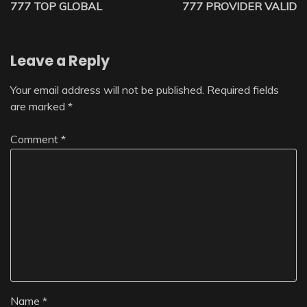
navigation
777 TOP GLOBAL
777 PROVIDER VALID
Leave a Reply
Your email address will not be published.
Required fields
are marked
*
Comment
*
Name
*