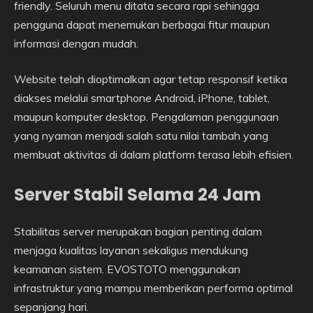
friendly. Seluruh menu ditata secara rapi sehingga
pengguna dapat menemukan berbagai fitur maupun
informasi dengan mudah.
Website telah dioptimalkan agar tetap responsif ketika
diakses melalui smartphone Android, iPhone, tablet,
maupun komputer desktop. Pengalaman penggunaan
yang nyaman menjadi salah satu nilai tambah yang
membuat aktivitas di dalam platform terasa lebih efisien.
Server Stabil Selama 24 Jam
Stabilitas server merupakan bagian penting dalam
menjaga kualitas layanan sekaligus mendukung
keamanan sistem. EVOSTOTO menggunakan
infrastruktur yang mampu memberikan performa optimal
sepanjang hari.